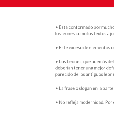
• Está conformado por muchos
los leones como los textos a j
• Este exceso de elementos co
• Los Leones, que además del n
deberían tener una mejor defi
parecido de los antiguos leone
• La frase o slogan en la part
• No refleja modernidad. Por 