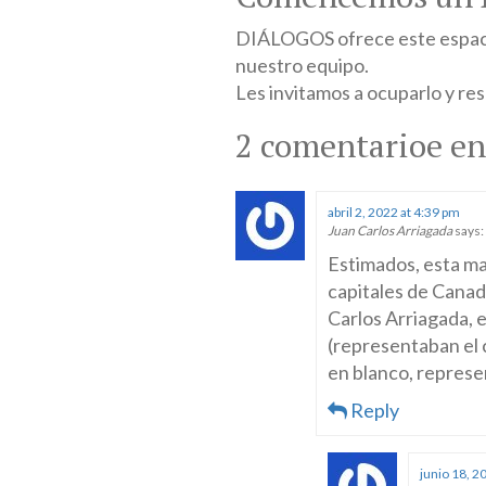
DIÁLOGOS ofrece este espacio
nuestro equipo.
Les invitamos a ocuparlo y res
2 comentarioe en
abril 2, 2022 at 4:39 pm
Juan Carlos Arriagada
says:
Estimados, esta ma
capitales de Canad
Carlos Arriagada, 
(representaban el 
en blanco, represe
Reply
junio 18, 2