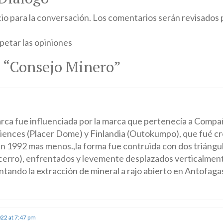
 para la conversación. Los comentarios serán revisados 
petar las opiniones
 “
Consejo Minero
”
rca fue influenciada por la marca que pertenecía a Compa
iences (Placer Dome) y Finlandia (Outokumpo), que fué cr
en 1992 mas menos.,la forma fue contruida con dos triángu
cerro), enfrentados y levemente desplazados verticalment
ntando la extracción de mineral a rajo abierto en Antofaga
022 at 7:47 pm