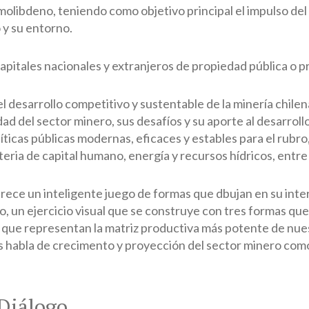
molibdeno, teniendo como objetivo principal el impulso del
 y su entorno.
apitales nacionales y extranjeros de propiedad pública o p
l desarrollo competitivo y sustentable de la minería chilen
idad del sector minero, sus desafíos y su aporte al desarrollo
ticas públicas modernas, eficaces y estables para el rubro,
teria de capital humano, energía y recursos hídricos, entre
rece un inteligente juego de formas que dbujan en su inter
o, un ejercicio visual que se construye con tres formas qu
les que representan la matriz productiva más potente de nu
s habla de crecimento y proyección del sector minero com
Diálogo