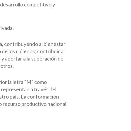
 desarrollo competitivo y
rivada.
a, contribuyendo al bienestar
 de los chilenos; contribuir al
 y aportar a la superación de
 otros.
ior la letra “M” como
e representan a través del
estro país. La conformación
o recurso productivo nacional.