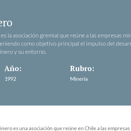
ero
es la asociación gremial que reúne a las empresas m
eniendo como objetivo principal el impulso del desar
inero y su entorno.
Año:
Rubro:
1992
Minería
inero es una asociación que reúne en Chile a las empresa