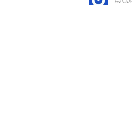
José Luis B
Gracias
Repl